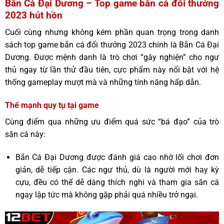
Bắn Cá Đại Dương – Top game bắn cá đổi thưởng
2023 hút hồn
Cuối cùng nhưng không kém phần quan trọng trong danh
sách top game bắn cá đổi thưởng 2023 chính là Bắn Cá Đại
Dương. Được mệnh danh là trò chơi “gây nghiện” cho ngư
thủ ngay từ lần thử đầu tiên, cực phẩm này nổi bật với hệ
thống gameplay mượt mà và những tính năng hấp dẫn.
Thế mạnh quy tụ tại game
Cùng điểm qua những ưu điểm quá sức “bá đạo” của trò
săn cá này:
Bắn Cá Đại Dương được đánh giá cao nhờ lối chơi đơn
giản, dễ tiếp cận. Các ngư thủ, dù là người mới hay kỳ
cựu, đều có thể dễ dàng thích nghi và tham gia săn cá
ngay lập tức mà không gặp phải quá nhiều trở ngại.