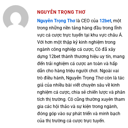
NGUYỄN TRỌNG THƠ
Nguyễn Trọng Thơ
là CEO của
12bet
, một
trong những nền tảng hàng đầu trong lĩnh
vực cá cược trực tuyến tại khu vực châu Á.
Với hơn một thập kỷ kinh nghiệm trong
ngành công nghiệp cá cược, Cô đã xây
dựng 12bet thành thương hiệu uy tín, mang
đến trải nghiệm cá cược an toàn và hấp
dẫn cho hàng triệu người chơi. Ngoài vai
trò điều hành, Nguyễn Trọng Thơ còn là tác
giả của nhiều bài viết chuyên sâu về kinh
nghiệm cá cược, chia sẻ chiến lược và phân
tích thị trường. Cô cũng thường xuyên tham
gia các hội thảo và sự kiện trong ngành,
đóng góp vào sự phát triển và minh bạch
của thị trường cá cược trực tuyến.