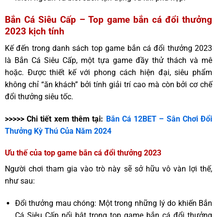
Bắn Cá Siêu Cấp – Top game bắn cá đổi thưởng
2023 kịch tính
Kế đến trong danh sách top game bắn cá đổi thưởng 2023
là Bắn Cá Siêu Cấp, một tựa game đầy thử thách và mê
hoặc. Được thiết kế với phong cách hiện đại, siêu phẩm
không chỉ “ăn khách” bởi tính giải trí cao mà còn bởi cơ chế
đổi thưởng siêu tốc.
>>>>> Chi tiết xem thêm tại:
Bắn Cá 12BET – Sân Chơi Đổi
Thưởng Kỳ Thú Của Năm 2024
Ưu thế của top game bắn cá đổi thưởng 2023
Người chơi tham gia vào trò này sẽ sở hữu vô vàn lợi thế,
như sau:
Đổi thưởng mau chóng: Một trong những lý do khiến Bắn
Cá Siêu Cấp nổi bật trong top game bắn cá đổi thưởng