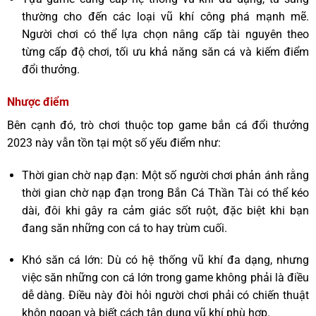
thường cho đến các loại vũ khí công phá mạnh mẽ.
Người chơi có thể lựa chọn nâng cấp tài nguyên theo
từng cấp độ chơi, tối ưu khả năng săn cá và kiếm điểm
đổi thưởng.
Nhược điểm
Bên cạnh đó, trò chơi thuộc top game bắn cá đổi thưởng
2023 này vẫn tồn tại một số yếu điểm như:
Thời gian chờ nạp đạn: Một số người chơi phản ánh rằng
thời gian chờ nạp đạn trong Bắn Cá Thần Tài có thể kéo
dài, đôi khi gây ra cảm giác sốt ruột, đặc biệt khi bạn
đang săn những con cá to hay trùm cuối.
Khó săn cá lớn: Dù có hệ thống vũ khí đa dạng, nhưng
việc săn những con cá lớn trong game không phải là điều
dễ dàng. Điều này đòi hỏi người chơi phải có chiến thuật
khôn ngoan và biết cách tận dụng vũ khí phù hợp.