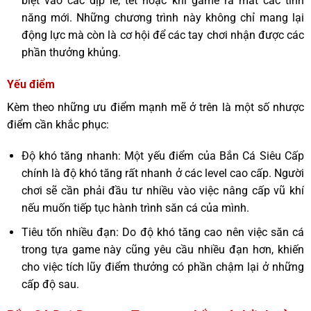
biệt vào các dịp lễ, tết hoặc khi game ra mắt các tính
năng mới. Những chương trình này không chỉ mang lại
động lực mà còn là cơ hội để các tay chơi nhận được các
phần thưởng khủng.
Yếu điểm
Kèm theo những ưu điểm mạnh mẽ ở trên là một số nhược
điểm cần khắc phục:
Độ khó tăng nhanh: Một yếu điểm của Bắn Cá Siêu Cấp
chính là độ khó tăng rất nhanh ở các level cao cấp. Người
chơi sẽ cần phải đầu tư nhiều vào việc nâng cấp vũ khí
nếu muốn tiếp tục hành trình săn cá của mình.
Tiêu tốn nhiều đạn: Do độ khó tăng cao nên việc săn cá
trong tựa game này cũng yêu cầu nhiều đạn hơn, khiến
cho việc tích lũy điểm thưởng có phần chậm lại ở những
cấp độ sau.