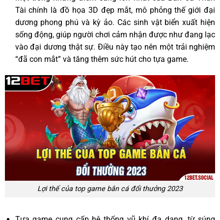
Tài chính là đồ họa 3D đẹp mắt, mô phỏng thế giới đại
dương phong phú và kỳ ảo. Các sinh vật biển xuất hiện
sống động, giúp người chơi cảm nhận được như đang lạc
vào đại dương thật sự. Điều này tạo nên một trải nghiệm
“đã con mắt” và tăng thêm sức hút cho tựa game.
Lợi thế của top game bắn cá đổi thưởng 2023
Tựa game cung cấp hệ thống vũ khí đa dạng, từ súng