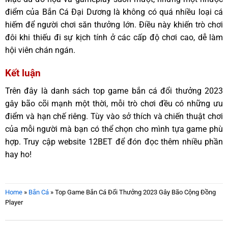
điểm của Bắn Cá Đại Dương là không có quá nhiều loại cá
hiếm để người chơi săn thưởng lớn. Điều này khiến trò chơi
đôi khi thiếu đi sự kịch tính ở các cấp độ chơi cao, dễ làm
hội viên chán ngán.
Kết luận
Trên đây là danh sách top game bắn cá đổi thưởng 2023
gây bão cõi mạnh một thời, mỗi trò chơi đều có những ưu
điểm và hạn chế riêng. Tùy vào sở thích và chiến thuật chơi
của mỗi người mà bạn có thể chọn cho mình tựa game phù
hợp. Truy cập website 12BET để đón đọc thêm nhiều phần
hay ho!
Home
»
Bắn Cá
»
Top Game Bắn Cá Đổi Thưởng 2023 Gây Bão Cộng Đồng
Player