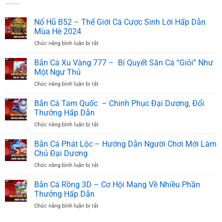
Nổ Hũ B52 – Thế Giới Cá Cược Sinh Lời Hấp Dẫn
Mùa Hè 2024
Chức năng bình luận bị tắt
ở
Nổ
Hũ
Bắn Cá Xu Vàng 777 – Bí Quyết Săn Cá “Giỏi” Như
B52
Một Ngư Thủ
–
Chức năng bình luận bị tắt
ở
Thế
Bắn
Giới
Cá
Bắn Cá Tam Quốc – Chinh Phục Đại Dương, Đổi
Cá
Xu
Cược
Thưởng Hấp Dẫn
Vàng
Sinh
Chức năng bình luận bị tắt
ở
777
Lời
Bắn
–
Hấp
Cá
Bắn Cá Phát Lộc – Hướng Dẫn Người Chơi Mới Làm
Dẫn
Tam
Bí
Chủ Đại Dương
Mùa
Quốc
Quyết
Hè
Chức năng bình luận bị tắt
ở
–
Săn
2024
Bắn
Chinh
Cá
Cá
Bắn Cá Rồng 3D – Cơ Hội Mang Về Nhiều Phần
Phục
“Giỏi”
Phát
Đại
Thưởng Hấp Dẫn
Như
Lộc
Dương,
Một
Chức năng bình luận bị tắt
ở
–
Đổi
Ngư
Bắn
Hướng
Thưởng
Thủ