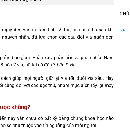
CHỦ
 ngay đến vấn đề tâm linh. Vì thế, các bạc thủ sau khi
debet
 ra nguyên nhân, đã lựa chọn các câu đốt vía ngắn gọn
3 phần bao gồm: Phần xác, phần hồn và phần phía. Nam
3 hồn 7 vía, nữ lại có đến 3 hồn 9 vía.
cách giúp mọi người giữ lại vía tốt, đuổi vía xấu. Hay
ối cùng đối với các bạc thủ, nhằm mục đích lấy lại may
 cược không?
hế đến nay vẫn chưa có bất kỳ bằng chứng khoa học nào
, nó sẽ phụ thuộc vào tín ngưỡng của mỗi người.