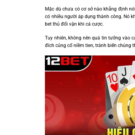
Mặc dù chưa có cơ sở nào khẳng định nói 
có nhiều người áp dụng thành công. Nó k
bet thủ đổi vận khi cá cược.
Tuy nhiên, không nên quá tin tưởng vào 
đích củng cố niềm tien, tránh biến chúng 