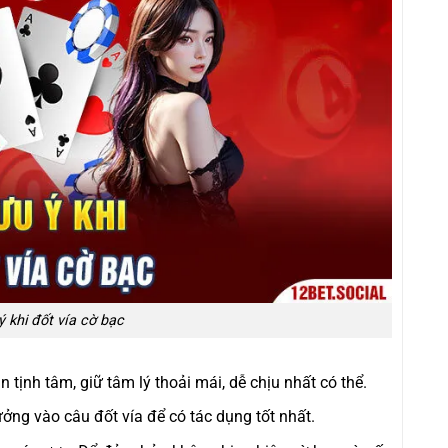
ý khi đốt vía cờ bạc
n tịnh tâm, giữ tâm lý thoải mái, dễ chịu nhất có thể.
tưởng vào câu đốt vía để có tác dụng tốt nhất.