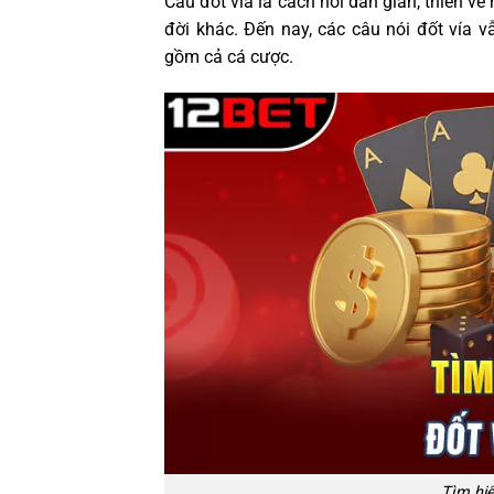
Câu đốt vía là cách nói dân gian, thiên về
đời khác. Đến nay, các câu nói đốt vía v
gồm cả cá cược.
Tìm hiể