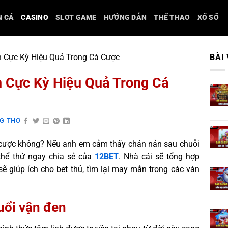
N CÁ
CASINO
SLOT GAME
HƯỚNG DẪN
THỂ THAO
XỔ SỐ
n Cực Kỳ Hiệu Quả Trong Cá Cược
BÀI 
n Cực Kỳ Hiệu Quả Trong Cá
G THƠ
 cược không? Nếu anh em cảm thấy chán nản sau chuỗi
 thể thử ngay chia sẻ của
12BET
. Nhà cái sẽ tổng hợp
ẽ giúp ích cho bet thủ, tìm lại may mắn trong các ván
uổi vận đen