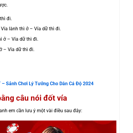
ược.
thì đi.
ía lành thì ở – Vía dữ thì đi.
ì ở – Vía dữ thì đi.
ở – Vía dữ thì đi.
 – Sảnh Chơi Lý Tưởng Cho Dân Cá Độ 2024
 bằng câu nói đốt vía
 anh em cần lưu ý một vài điều sau đây: