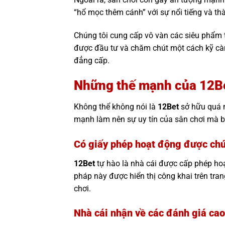
“hổ mọc thêm cánh” với sự nổi tiếng và th
Chúng tôi cung cấp vô vàn các siêu phẩm 
được đầu tư và chăm chút một cách kỹ càng
đẳng cấp.
Những thế mạnh của 12Bet
Không thể không nói là
12Bet
sở hữu quá n
mạnh làm nên sự uy tín của sân chơi mà b
Có giấy phép hoạt động được ch
12Bet
tự hào là nhà cái được cấp phép hoạ
pháp này được hiển thị công khai trên tra
chơi.
Nhà cái nhận về các đánh giá cao