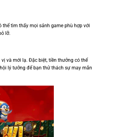
có thể tìm thấy mọi sảnh game phù hợp với
ỏ lỡ.
ị và mới lạ. Đặc biệt, tiền thưởng có thể
ơ hội lý tưởng để bạn thử thách sự may mắn