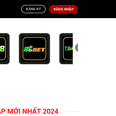
ĐĂNG KÝ
ĐĂNG NHẬP
ẬP MỚI NHẤT 2024