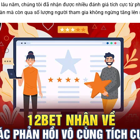
lâu năm, chúng tôi đã nhận được nhiều đánh giá tích cực từ phí
 đàn mà còn qua số lượng người tham gia không ngừng tăng lên