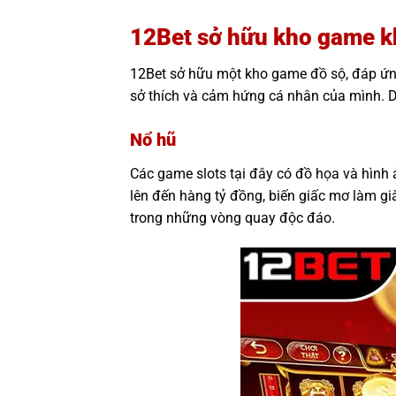
12Bet sở hữu kho game kh
12Bet sở hữu một kho game đồ sộ, đáp ứng 
sở thích và cảm hứng cá nhân của mình. 
Nổ hũ
Các game slots tại đây có đồ họa và hình ả
lên đến hàng tỷ đồng, biến giấc mơ làm gi
trong những vòng quay độc đáo.