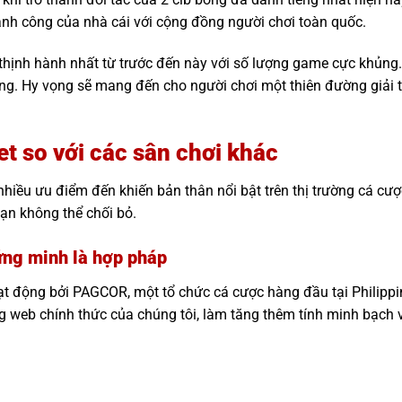
ành công của nhà cái với cộng đồng người chơi toàn quốc.
thịnh hành nhất từ trước đến này với số lượng game cực khủng.
. Hy vọng sẽ mang đến cho người chơi một thiên đường giải trí 
 so với các sân chơi khác
hiều ưu điểm đến khiến bản thân nổi bật trên thị trường cá cượ
ạn không thể chối bỏ.
ứng minh là hợp pháp
t động bởi PAGCOR, một tổ chức cá cược hàng đầu tại Philippi
ng web chính thức của chúng tôi, làm tăng thêm tính minh bạch v