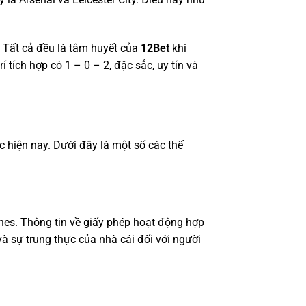
 Tất cả đều là tâm huyết của
12Bet
khi
tích hợp có 1 – 0 – 2, đặc sắc, uy tín và
c hiện nay. Dưới đây là một số các thế
nes. Thông tin về giấy phép hoạt động hợp
à sự trung thực của nhà cái đối với người