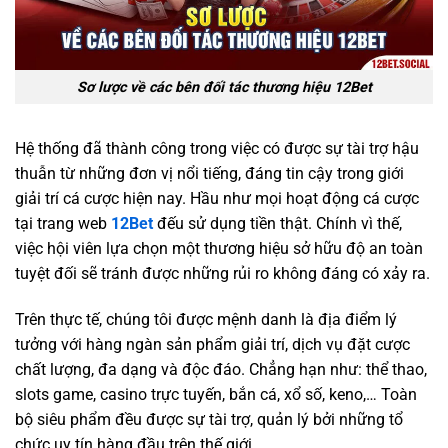
Sơ lược về các bên đối tác thương hiệu 12Bet
Hệ thống đã thành công trong việc có được sự tài trợ hậu
thuẫn từ những đơn vị nổi tiếng, đáng tin cậy trong giới
giải trí cá cược hiện nay. Hầu như mọi hoạt động cá cược
tại trang web
12Bet
đếu sử dụng tiền thật. Chính vì thế,
việc hội viên lựa chọn một thương hiệu sở hữu độ an toàn
tuyệt đối sẽ tránh được những rủi ro không đáng có xảy ra.
Trên thực tế, chúng tôi được mệnh danh là địa điểm lý
tưởng với hàng ngàn sản phẩm giải trí, dịch vụ đặt cược
chất lượng, đa dạng và độc đáo. Chẳng hạn như: thể thao,
slots game, casino trực tuyến, bắn cá, xổ số, keno,… Toàn
bộ siêu phẩm đều được sự tài trợ, quản lý bởi những tổ
chức uy tín hàng đầu trên thế giới.