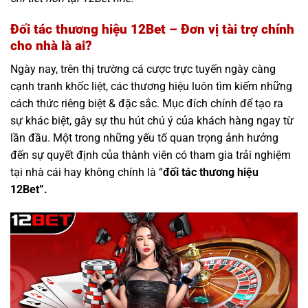
Đối tác thương hiệu 12Bet – Đơn vị tài trợ chính
cho nhà là ai?
Ngày nay, trên thị trường cá cược trực tuyến ngày càng
cạnh tranh khốc liệt, các thương hiệu luôn tìm kiếm những
cách thức riêng biệt & đặc sắc. Mục đích chính để tạo ra
sự khác biệt, gây sự thu hút chú ý của khách hàng ngay từ
lần đầu. Một trong những yếu tố quan trọng ảnh hưởng
đến sự quyết định của thành viên có tham gia trải nghiệm
tại nhà cái hay không chính là “
đối tác thương hiệu
12Bet”.