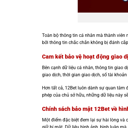
Toàn bộ thông tin cá nhân mà thành viên n
bởi thông tin chắc chắn không bị đánh cắp,
Cam kết bảo vệ hoạt động giao dị
Bên cạnh dữ liệu cá nhân, thông tin giao 
giao dịch, thời gian giao dịch, số tài khoả
Hơn tất cả, 12Bet luôn dành sự quan tâm đặ
phép của chủ sở hữu, những dữ liệu này sẽ k
Chính sách bảo mật 12Bet về hình
Một điểm đặc biệt đem lại sự hài lòng và 
giữ bí mật. Dữ liệu hình ảnh, bình luận mà