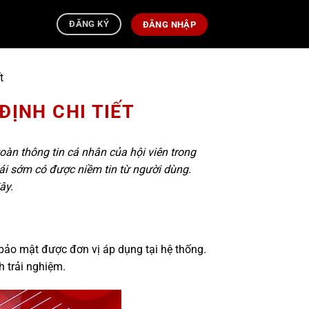
ĐĂNG KÝ
ĐĂNG NHẬP
t
ĐỊNH CHI TIẾT
àn thông tin cá nhân của hội viên trong
cái sớm có được niềm tin từ người dùng.
ây.
 bảo mật được đơn vị áp dụng tại hệ thống.
h trải nghiệm.