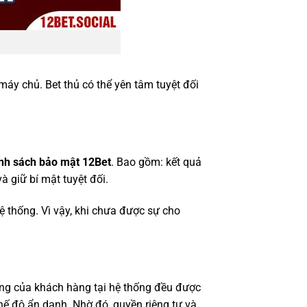
áy chủ. Bet thủ có thể yên tâm tuyệt đối
nh sách bảo mật 12Bet
. Bao gồm: kết quả
và giữ bí mật tuyệt đối.
ệ thống. Vì vậy, khi chưa được sự cho
động của khách hàng tại hệ thống đều được
chế độ ẩn danh. Nhờ đó, quyền riêng tư và