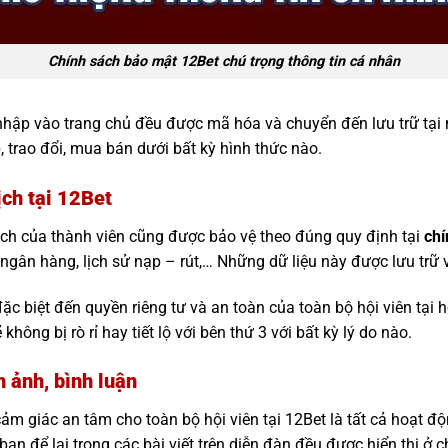
Chính sách bảo mật 12Bet chú trọng thông tin cá nhân
hập vào trang chủ đều được mã hóa và chuyển đến lưu trữ tại m
 trao đổi, mua bán dưới bất kỳ hình thức nào.
ch tại 12Bet
dịch của thành viên cũng được bảo vệ theo đúng quy định tại
chí
n ngân hàng, lịch sử nạp – rút,… Những dữ liệu này được lưu trữ 
c biệt đến quyền riêng tư và an toàn của toàn bộ hội viên tại h
hông bị rò rỉ hay tiết lộ với bên thứ 3 với bất kỳ lý do nào.
 ảnh, bình luận
cảm giác an tâm cho toàn bộ hội viên tại 12Bet là tất cả hoạt 
 bạn để lại trong các bài viết trên diễn đàn đều được hiển thị ở 