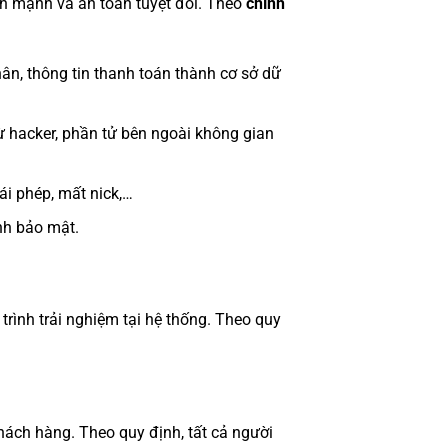
nh mạnh và an toàn tuyệt đối. Theo
chính
n, thông tin thanh toán thành cơ sở dữ
 hacker, phần tử bên ngoài không gian
ái phép, mất nick,…
nh bảo mật.
 trình trải nghiệm tại hệ thống. Theo quy
hách hàng. Theo quy định, tất cả người