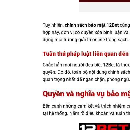
Tuy nhiên,
chính sách bảo mật 12Bet
cũng
hợp này, đơn vị có quyền xóa bình luận v
dựng môi trường giải trí online trong sạch
Tuân thủ pháp luật liên quan đến
Chắc hẳn mọi người đều biết 12Bet là thươ
quyền. Do đó, toàn bộ nội dung chính sách
quan trọng nhất để ngăn chặn, phòng ngừa
Quyền và nghĩa vụ bảo mậ
Bên cạnh những cam kết và trách nhiệm củ
tại hệ thống. Nắm rõ điều khoản và tuân thủ