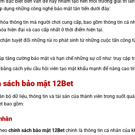
âm đặc biệt đến vấn đề này nhằm tạo nên môi trường giải trí là
áp dụng những công nghệ bảo mật tân tiến dưới đây:
óa thông tin mà người chơi cung cấp, bao gồm thông tin cá nhâ
óa hiện đại và cao cấp nhất ở thời điểm hiện tại.
n tuyệt đối những rủi ro phát sinh từ những cuộc tấn công từ
iúp tăng cường bảo mật và hạn chế những sự cố như: truy cập tr
 bằng cách yêu cầu hội viên tạo mật khẩu mạnh để nâng cao tí
nh sách bảo mật 12Bet
n bộ dữ liệu, thông tin và tài sản của thành viên trong suốt quá
et bao gồm:
 nhân
theo
chính sách bảo mật 12Bet
chính là thông tin cá nhân của k