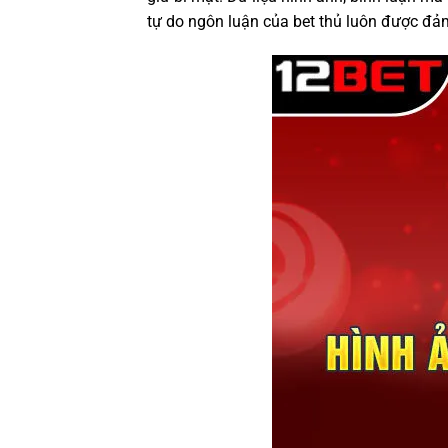
tự do ngôn luận của bet thủ luôn được đả