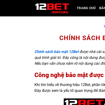
TRANG CHỦ
BẮ
CHÍNH SÁCH B
Chính sách bảo mật 12Bet
được nhà cái x
quá trình giải trí. Đây cũng là nội dung đ
Nếu bạn vẫn chưa nắm rõ nội dung các đ
Công nghệ bảo mật được 
Khi tìm hiểu về thương hiệu 12Bet, phần l
Đây được xem là yếu tố quan trọng để đảm 