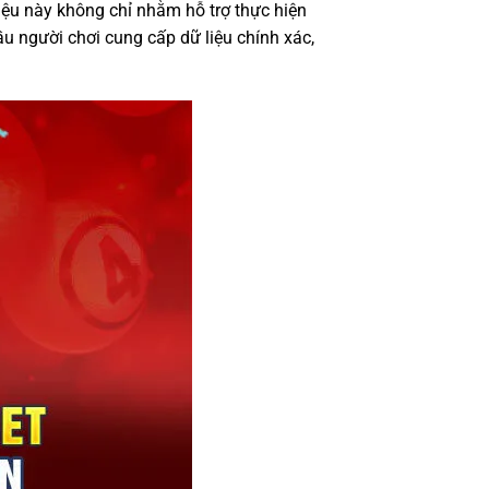
iệu này không chỉ nhằm hỗ trợ thực hiện
ầu người chơi cung cấp dữ liệu chính xác,