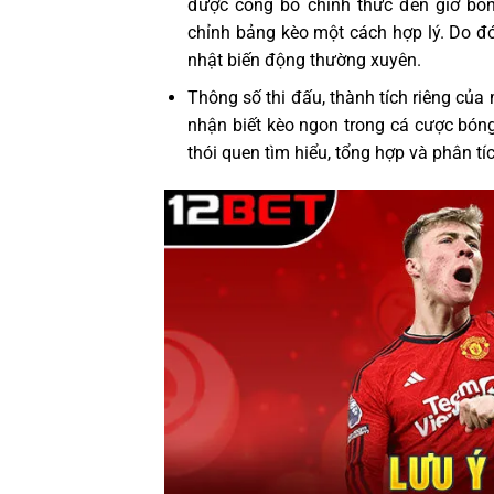
được công bố chính thức đến giờ bón
chỉnh bảng kèo một cách hợp lý. Do đ
nhật biến động thường xuyên.
Thông số thi đấu, thành tích riêng của 
nhận biết kèo ngon trong cá cược bóng 
thói quen tìm hiểu, tổng hợp và phân tích