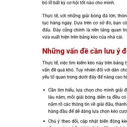
bỏ lỡ bất kỳ cơ hội tốt nào cho mình.
Thực tế, với những giải bóng đá lớn, thô
tục hàng ngày. Dựa trên cơ sở đó, bạn có
đấu. Đây cũng chính là nền tảng quan tr
vừa xuất hiện trên bảng kèo của nhà cái.
Những vấn đề cần lưu ý 
Thực tế, việc tìm kiếm kèo này trên bảng 
vấn đề quá khó. Tuy nhiên đối với dân ch
yếu tố quan trọng dưới đây để nâng cao hi
Cần tìm hiểu, lựa chọn cho mình giải 
lâu năm, mỗi giải bóng diễn ra đều c
nắm rõ các thông tin về giải đấu, thành
hàng đầu để dễ dàng lựa chọn kèo cượ
Chú ý theo dõi, cập nhật biến động kèo