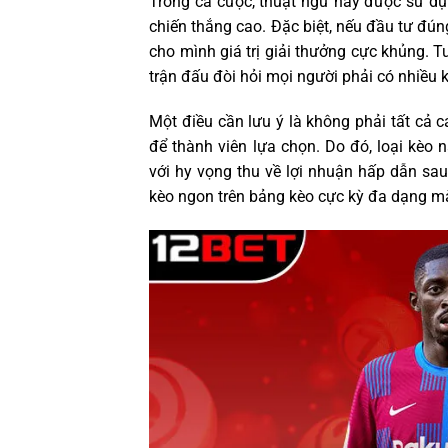
Trong cá cược, thuật ngữ này được sử dụ
chiến thắng cao. Đặc biệt, nếu đầu tư đú
cho mình giá trị giải thưởng cực khủng. T
trận đấu đòi hỏi mọi người phải có nhiều 
Một điều cần lưu ý là không phải tất cả 
để thành viên lựa chọn. Do đó, loại kèo
với hy vọng thu về lợi nhuận hấp dẫn sa
kèo ngon trên bảng kèo cực kỳ đa dạng m