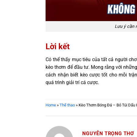
Lưu ý cần n
Lời kết
Có thể thấy mục tiêu của tất cả người chơ
kèo thơm để đầu tư. Mong rằng với những
cách nhận biết kèo cược tốt cho mỗi trậ
quá trình giải trí cá cược.
Home
»
Thể thao
»
Kèo Thơm Bóng Đá – Bỏ Túi Dấu 
NGUYỄN TRỌNG THƠ