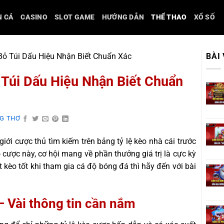
N CÁ
CASINO
SLOT GAME
HƯỚNG DẪN
THỂ THAO
XỔ SỐ
ỏ Túi Dấu Hiệu Nhận Biết Chuẩn Xác
BÀI 
Túi Dấu Hiệu Nhận Biết Chuẩn
G THƠ
iới cược thủ tìm kiếm trên bảng tỷ lệ kèo nhà cái trước
 cược này, cơ hội mang về phần thưởng giá trị là cực kỳ
 kèo tốt khi tham gia cá độ bóng đá thì hãy đến với bài
 Vài thông tin cần nắm