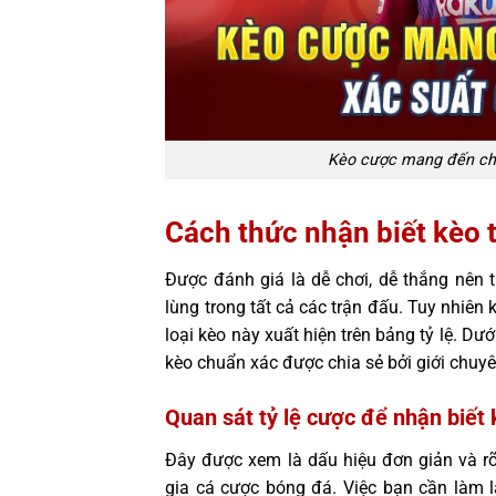
Kèo cược mang đến cho
Cách thức nhận biết kèo 
Được đánh giá là dễ chơi, dễ thắng nên t
lùng trong tất cả các trận đấu. Tuy nhiên 
loại kèo này xuất hiện trên bảng tỷ lệ. D
kèo chuẩn xác được chia sẻ bởi giới chuyê
Quan sát tỷ lệ cược để nhận biết 
Đây được xem là dấu hiệu đơn giản và rõ
gia cá cược bóng đá. Việc bạn cần làm 